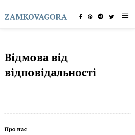
Skip
to
ZAMKOVAGORA
content
TOG
NAVI
Відмова від
відповідальності
Про нас