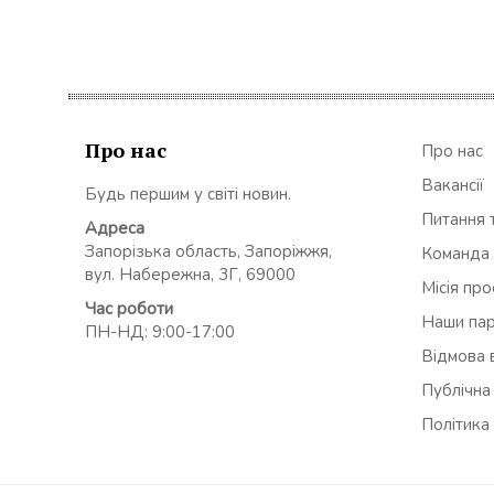
Про нас
Про нас
Вакансії
Будь першим у світі новин.
Питання т
Адреса
Запорізька область, Запоріжжя,
Команда
вул. Набережна, 3Г, 69000
Місія пр
Час роботи
Наши па
ПН-НД: 9:00-17:00
Відмова в
Публічна
Політика