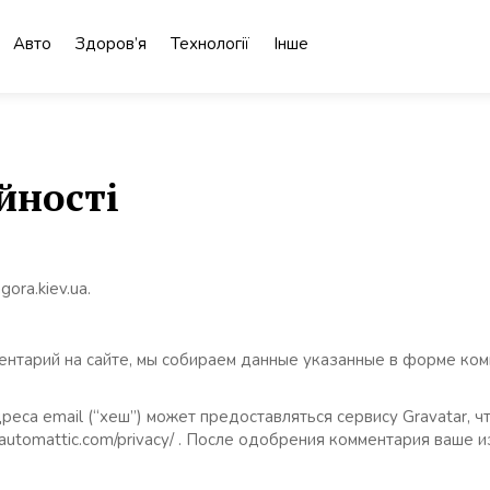
Авто
Здоров’я
Технології
Інше
йності
ora.kiev.ua.
ентарий на сайте, мы собираем данные указанные в форме комм
еса email (“хеш”) может предоставляться сервису Gravatar, ч
//automattic.com/privacy/ . После одобрения комментария ваш