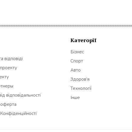
Категорії
Бізнес
а відповіді
Спорт
 проекту
Авто
оекту
Здоров’я
ртнеры
Технології
ід відповідальності
Інше
 оферта
 Конфіденційності