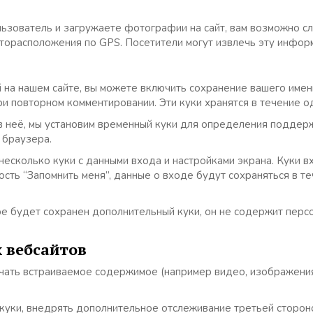
льзователь и загружаете фотографии на сайт, вам возможно с
сторасположения по GPS. Посетители могут извлечь эту инфор
 на нашем сайте, вы можете включить сохранение вашего имени,
ри повторном комментировании. Эти куки хранятся в течение о
те в неё, мы установим временный куки для определения подде
 браузера.
есколько куки с данными входа и настройками экрана. Куки вх
ость “Запомнить меня”, данные о входе будут сохраняться в т
ре будет сохранен дополнительный куки, он не содержит перс
 вебсайтов
ючать встраиваемое содержимое (например видео, изображения
ь куки, внедрять дополнительное отслеживание третьей сторон