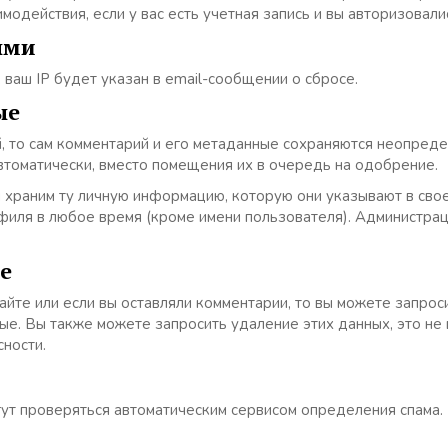
действия, если у вас есть учетная запись и вы авторизовалис
ыми
 ваш IP будет указан в email-сообщении о сбросе.
ые
, то сам комментарий и его метаданные сохраняются неопреде
томатически, вместо помещения их в очередь на одобрение.
 храним ту личную информацию, которую они указывают в свое
иля в любое время (кроме имени пользователя). Администрац
е
сайте или если вы оставляли комментарии, то вы можете запро
ые. Вы также можете запросить удаление этих данных, это не
сности.
ут проверяться автоматическим сервисом определения спама.