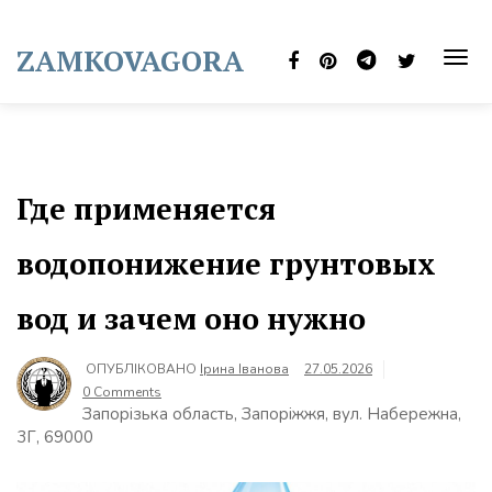
Skip
to
ZAMKOVAGORA
content
TOG
NAVI
Где применяется
водопонижение грунтовых
вод и зачем оно нужно
ОПУБЛІКОВАНО
Ірина Іванова
27.05.2026
0 Comments
Запорізька область, Запоріжжя, вул. Набережна,
3Г, 69000