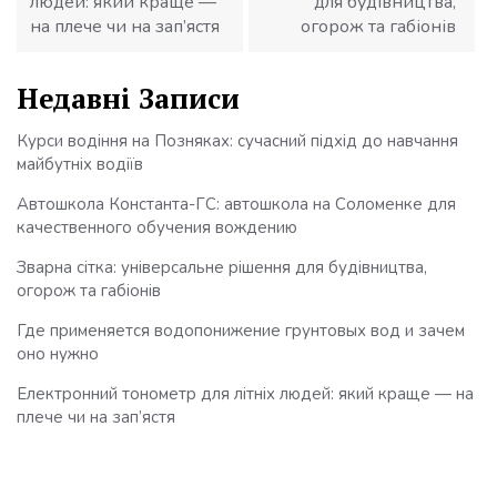
людей: який краще —
для будівництва,
на плече чи на зап’ястя
огорож та габіонів
Недавні Записи
Курси водіння на Позняках: сучасний підхід до навчання
майбутніх водіїв
Автошкола Константа-ГС: автошкола на Соломенке для
качественного обучения вождению
Зварна сітка: універсальне рішення для будівництва,
огорож та габіонів
Где применяется водопонижение грунтовых вод и зачем
оно нужно
Електронний тонометр для літніх людей: який краще — на
плече чи на зап’ястя