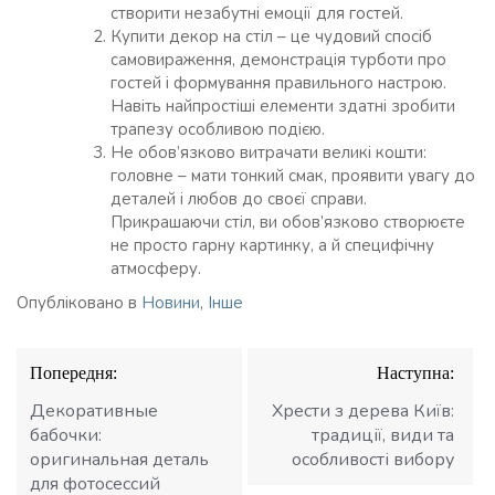
створити незабутні емоції для гостей.
Купити декор на стіл – це чудовий спосіб
самовираження, демонстрація турботи про
гостей і формування правильного настрою.
Навіть найпростіші елементи здатні зробити
трапезу особливою подією.
Не обов’язково витрачати великі кошти:
головне – мати тонкий смак, проявити увагу до
деталей і любов до своєї справи.
Прикрашаючи стіл, ви обов’язково створюєте
не просто гарну картинку, а й специфічну
атмосферу.
Опубліковано в
Новини
,
Інше
Навігація
Попередня:
Наступна:
записів
Декоративные
Хрести з дерева Київ:
бабочки:
традиції, види та
оригинальная деталь
особливості вибору
для фотосессий