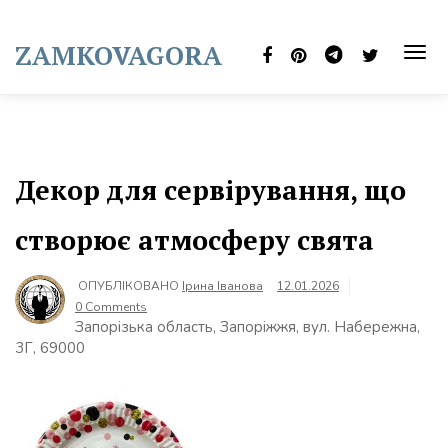
Skip
to
ZAMKOVAGORA
content
TOG
NAVI
Декор для сервірування, що
створює атмосферу свята
ОПУБЛІКОВАНО
Ірина Іванова
12.01.2026
0 Comments
Запорізька область, Запоріжжя, вул. Набережна,
3Г, 69000