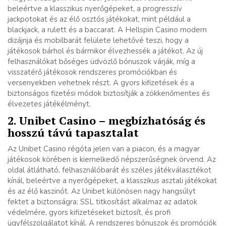
beleértve a klasszikus nyerőgépeket, a progresszív
jackpotokat és az élő osztós játékokat, mint például a
blackjack, a rulett és a baccarat. A Hellspin Casino modern
dizájnja és mobilbarát felülete lehetővé teszi, hogy a
játékosok bárhol és bármikor élvezhessék a játékot. Az új
felhasználókat bőséges üdvözlő bónuszok várják, míg a
visszatérő játékosok rendszeres promóciókban és
versenyekben vehetnek részt. A gyors kifizetések és a
biztonságos fizetési módok biztosítják a zökkenőmentes és
élvezetes játékélményt.
2. Unibet Casino – megbízhatóság és
hosszú távú tapasztalat
Az Unibet Casino régóta jelen van a piacon, és a magyar
játékosok körében is kiemelkedő népszerűségnek örvend. Az
oldal átlátható, felhasználóbarát és széles játékválasztékot
kínál, beleértve a nyerőgépeket, a klasszikus asztali játékokat
és az élő kaszinót. Az Unibet különösen nagy hangsúlyt
fektet a biztonságra: SSL titkosítást alkalmaz az adatok
védelmére, gyors kifizetéseket biztosít, és profi
ügyfélszolgálatot kínál. A rendszeres bónuszok és promóciók