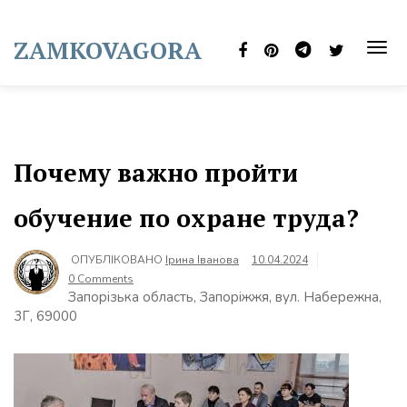
Skip
to
ZAMKOVAGORA
content
TOG
NAVI
Почему важно пройти
обучение по охране труда?
ОПУБЛІКОВАНО
Ірина Іванова
10.04.2024
0 Comments
Запорізька область, Запоріжжя, вул. Набережна,
3Г, 69000